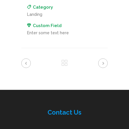
Category
Landing
Custom Field
Enter some text here
Contac
t
Us