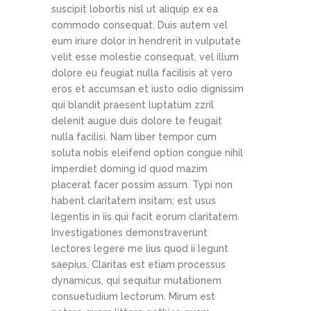
suscipit lobortis nisl ut aliquip ex ea
commodo consequat. Duis autem vel
eum iriure dolor in hendrerit in vulputate
velit esse molestie consequat, vel illum
dolore eu feugiat nulla facilisis at vero
eros et accumsan et iusto odio dignissim
qui blandit praesent luptatum zzril
delenit augue duis dolore te feugait
nulla facilisi. Nam liber tempor cum
soluta nobis eleifend option congue nihil
imperdiet doming id quod mazim
placerat facer possim assum. Typi non
habent claritatem insitam; est usus
legentis in iis qui facit eorum claritatem.
Investigationes demonstraverunt
lectores legere me lius quod ii legunt
saepius. Claritas est etiam processus
dynamicus, qui sequitur mutationem
consuetudium lectorum. Mirum est