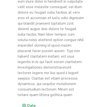
eum iriure dolor in hendrerit in vulputate
velit esse molestie consequat, vel illum
dolore eu feugiat nulla facilisis at vero
eros et accumsan et iusto odio dignissim
qui blandit praesent luptatum zzril
delenit augue duis dolore te feugait
nulla facilisi. Nam liber tempor cum
soluta nobis eleifend option congue nihil
imperdiet doming id quod mazim
placerat facer possim assum. Typi non
habent claritatem insitam; est usus
legentis in iis qui facit eorum claritatem.
Investigationes demonstraverunt
lectores legere me lius quod ii legunt
saepius. Claritas est etiam processus
dynamicus, qui sequitur mutationem
consuetudium lectorum. Mirum est
notare quam littera gothica quam
Date